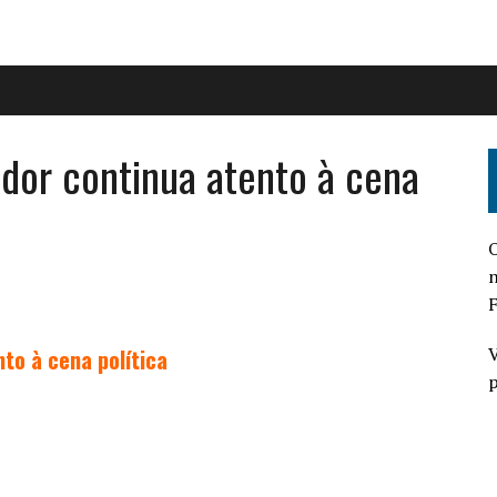
idor continua atento à cena
O
n
F
V
nto à cena política
p