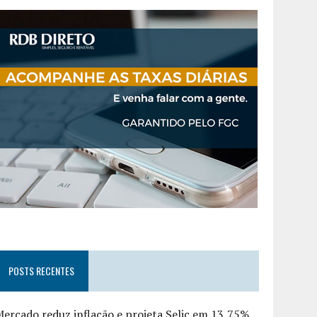
POSTS RECENTES
ercado reduz inflação e projeta Selic em 13,75%