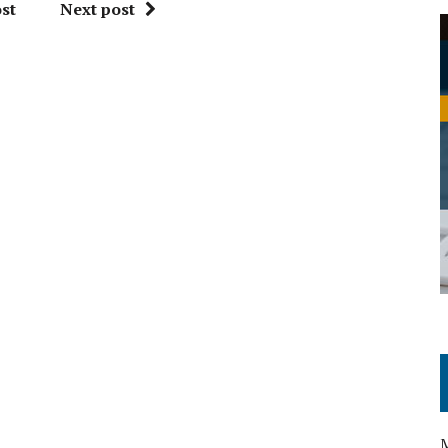
st
Next post
M