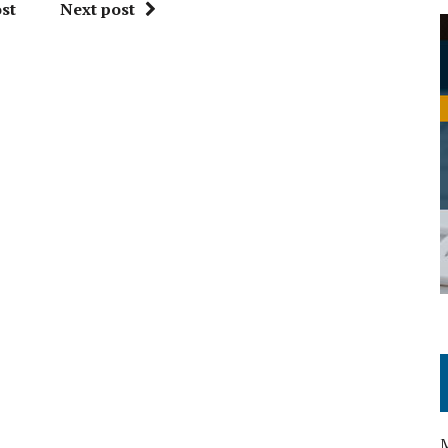
st
Next post
M