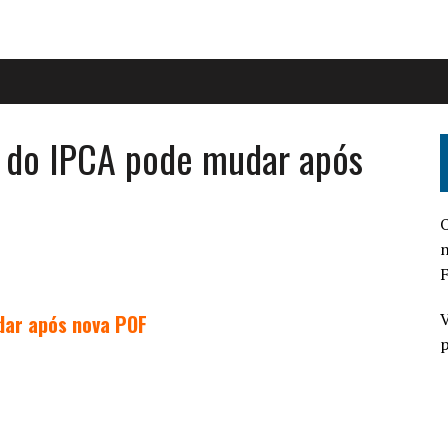
s do IPCA pode mudar após
O
n
F
V
dar após nova POF
p