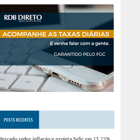
POSTS RECENTES
ercado reduz inflação e projeta Selic em 13,75%