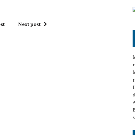
st
Next post
M
n
I
d
A
B
s