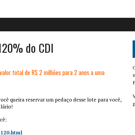
a 120% do CDI
O
valor total de R$ 2 milhões para 2 anos a uma
n
F
V
 você queira reservar um pedaço desse lote para você,
p
lário!
cê:
l120.html