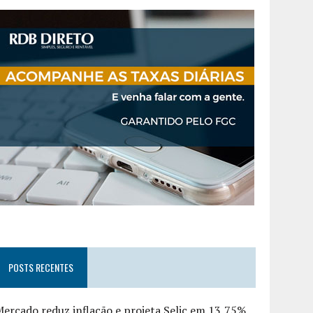
POSTS RECENTES
ercado reduz inflação e projeta Selic em 13,75%