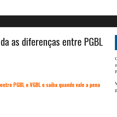
nda as diferenças entre PGBL
O
n
F
V
 entre PGBL e VGBL e saiba quando vale a pena
p