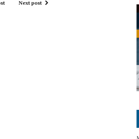
st
Next post
M