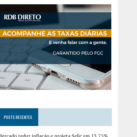
POSTS RECENTES
ercado reduz inflação e projeta Selic em 13,75%