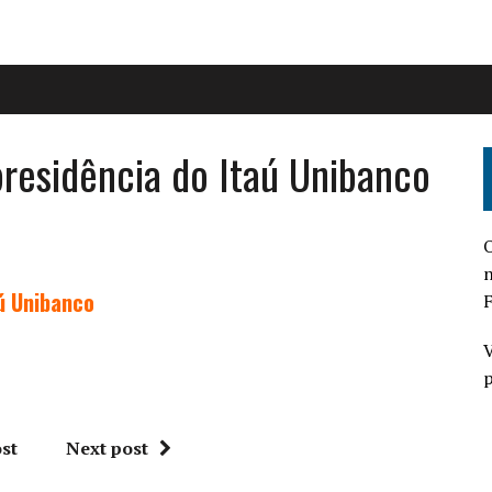
residência do Itaú Unibanco
O
n
ú Unibanco
F
V
p
st
Next post