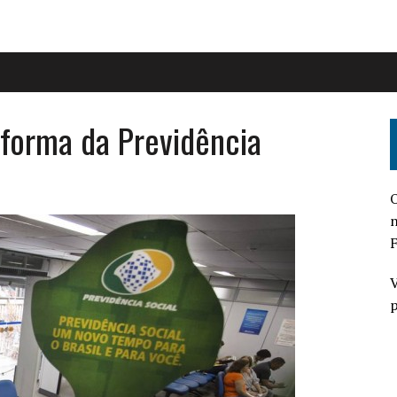
eforma da Previdência
O
n
F
V
p