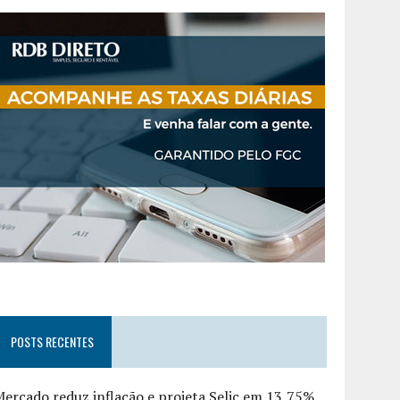
POSTS RECENTES
ercado reduz inflação e projeta Selic em 13,75%