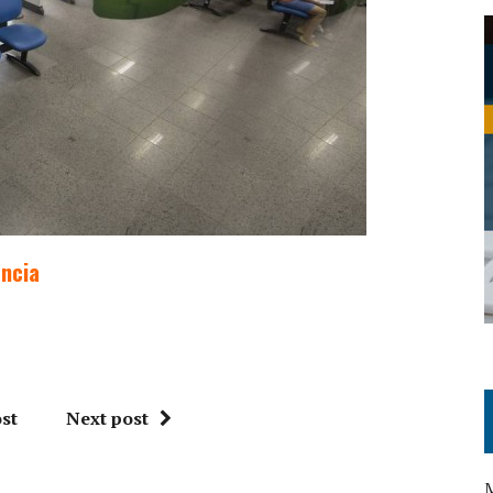
ência
st
Next post
M