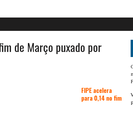
 fim de Março puxado por
O
n
F
FIPE acelera
V
para 0,14 no fim
p