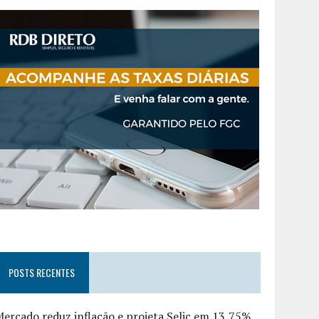
POSTS RECENTES
ercado reduz inflação e projeta Selic em 13,75%