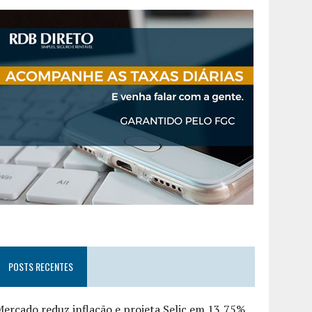
POSTS RECENTES
ercado reduz inflação e projeta Selic em 13,75%