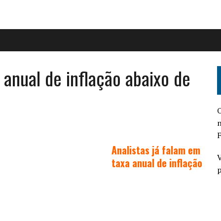
 anual de inflação abaixo de
O
n
F
Analistas já falam em
V
taxa anual de inflação
p