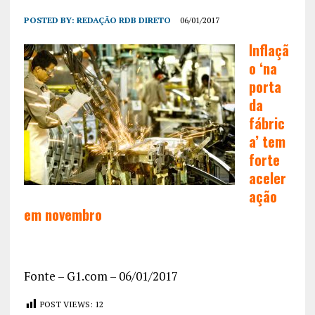
POSTED BY:
REDAÇÃO RDB DIRETO
06/01/2017
Inflaçã
o ‘na
porta
da
fábric
a’ tem
forte
aceler
ação
em novembro
Fonte – G1.com – 06/01/2017
POST VIEWS:
12