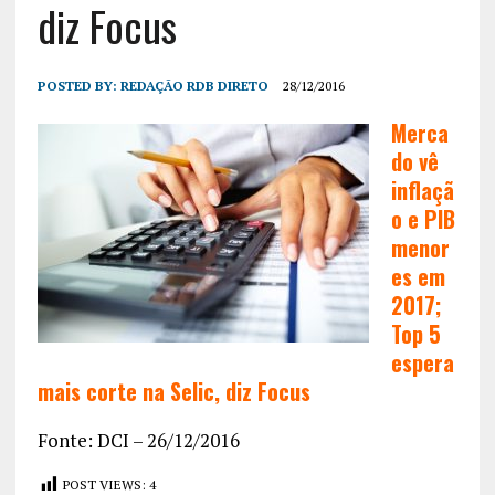
diz Focus
POSTED BY:
REDAÇÃO RDB DIRETO
28/12/2016
Merca
do vê
inflaçã
o e PIB
menor
es em
2017;
Top 5
espera
mais corte na Selic, diz Focus
Fonte: DCI – 26/12/2016
POST VIEWS:
4