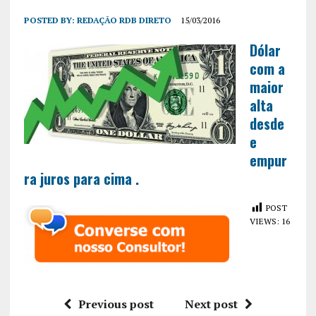
POSTED BY:
REDAÇÃO RDB DIRETO
15/03/2016
Dólar
com a
maior
alta
desde
e
empur
ra juros para cima .
POST
VIEWS:
16
Previous post
Next post