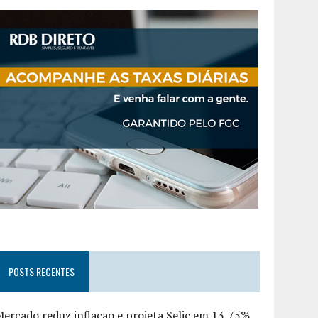
POSTS RECENTES
ercado reduz inflação e projeta Selic em 13,75%