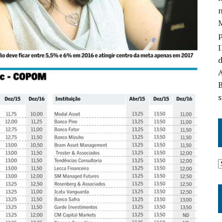
n
I
d
A
B
s