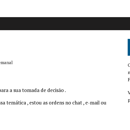
Semanal
O
n
F
para a sua tomada de decisão .
V
p
sa temática , estou as ordens no chat , e-mail ou