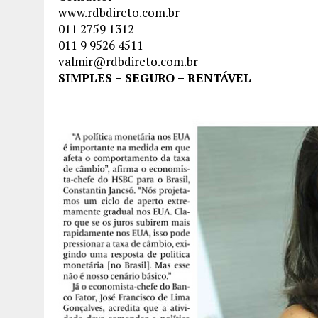
www.rdbdireto.com.br
011 2759 1312
011 9 9526 4511
valmir@rdbdireto.com.br
SIMPLES – SEGURO – RENTÁVEL